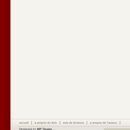
accueil
a propos du livre
avis de lecteurs
a propos de l’auteur
Designed by
MIF Design