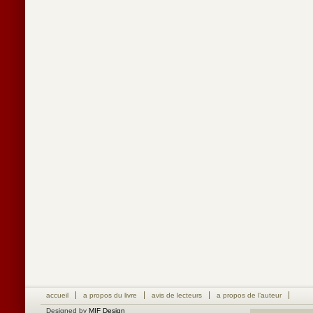
accueil
a propos du livre
avis de lecteurs
a propos de l’auteur
Designed by
MIF Design